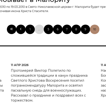
.2010 по 19.03.2010 в Свято-Николаевской церкви г. Малорита будет пр
очивая икона Христа Спасителя.
1
...
5
6
7
8
9
10
11 АПР 2026
11 
Протоиерей Виктор Полетило по
На
сложившейся традиции в канун праздника
Бо
а
Светлого Христова Воскресения посетил
Ко
цы
погранкомендатуру Малорита и освятил
за
та
пасхальную снедь для военнослужащих.
на
Рассказал о празднике и поздравил всех с
Хр
торжеством.