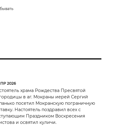
ебывать
АПР 2026
стоятель храма Рождества Пресвятой
городицы в аг. Мокраны иерей Сергий
панько посетил Мокранскую пограничную
ставку. Настоятель поздравил всех с
ступающим Праздником Воскресения
истова и освятил куличи.