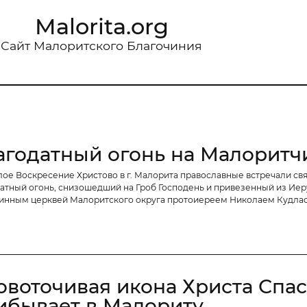
Malorita.org
Сайт Малоритского Благочиния
агодатный огонь на Малоритч
лое Воскресение Христово в г. Малорита православные встречали с
атный огонь, снизошедший на Гроб Господень и привезенный из Ие
инным церквей Малоритского округа протоиереем Николаем Кудла
овоточивая икона Христа Спа
ибывает в Малориту