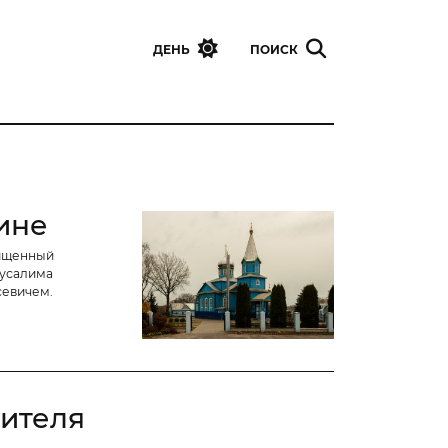
ине
вященный
русалима
севичем.
сителя