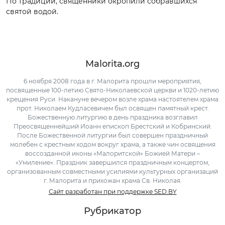
По традиции, священники окропили собравшихся
святой водой.
Malorita.org
6 ноября 2008 года в г. Малорита прошли мероприятия,
посвященные 100-летию Свято-Николаевской церкви и 1020-летию
крещения Руси. Накануне вечером возле храма настоятелем храма
прот. Николаем Кудласевичем был освящен памятный крест.
Божественную литургию в день праздника возглавил
Преосвященнейший Иоанн епископ Брестский и Кобринский.
После Божественной литургии был совершен праздничный
молебен с крестным ходом вокруг храма, а также чин освящения
воссозданной иконы «Малоритской» Божией Матери –
«Умиление». Праздник завершился праздничным концертом,
организованным совместными усилиями культурных организаций
г. Малорита и прихожан храма Св. Николая.
Сайт разработан при поддержке SED.BY
Рубрикатор