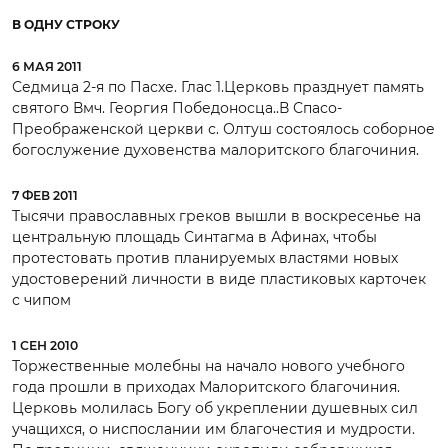
В ОДНУ СТРОКУ
6 МАЯ 2011
Седмица 2-я по Пасхе. Глас 1.Церковь празднует память
святого Вмч. Георгия Победоносца..В Спасо-
Преображенской церкви с. Олтуш состоялось соборное
богослужение духовенства малоритского благочиния.
7 ФЕВ 2011
Тысячи православных греков вышли в воскресенье на
центральную площадь Синтагма в Афинах, чтобы
протестовать против планируемых властями новых
удостоверений личности в виде пластиковых карточек
с чипом
1 СЕН 2010
Торжественные молебны на начало нового учебного
года прошли в приходах Малоритского благочиния.
Церковь молилась Богу об укреплении душевных сил
учащихся, о ниспослании им благочестия и мудрости.